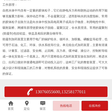
工作原理：
自然水体中均含有一定量的胶体粒子，它们在静电斥力和布朗热运动的作用下能
够克服重力影响，保持动态平衡，不会凝聚沉淀，进而影响水的浊度指标。常用
的胶体粒子去除方法是向水体中投加高电荷离子或高分子物质，利用电性中和、
吸附架桥、网捕等原理使胶体粒子脱稳，凝聚沉淀，令水质澄清。常用的凝聚剂
(助凝剂)包括铝盐、铁盐及相应的聚合物等等。
助凝剂加药装置主要用于电厂的锅炉给水、循环水、加联氨、磷酸盐等处理，也
可用于石油、化工、环保、供水系统等行业。单元组合式加药装置，主要有溶液
箱、计量泵、过滤器、安全阀、止回阀、压力表、缓冲罐、液位计、控制柜等组
成一体化安装在一个底座上。用户只需将组合式加药装置安放在加药间，将进水
口、出药口接好并接通电源即可启动投入运行，这种工厂化的整套装置，可大大
减少设计和现场施工的工作量，对整机系统的质量、安全和现场投运提供了可靠
的保证。
13076055600,13258177011
热线电话
在线询价
首页
定位
留言