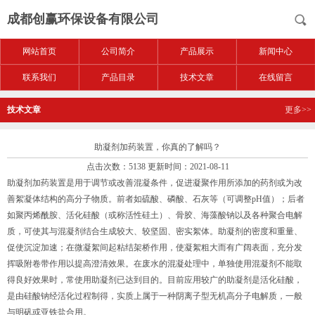
成都创赢环保设备有限公司
网站首页
公司简介
产品展示
新闻中心
联系我们
产品目录
技术文章
在线留言
技术文章
更多>>
助凝剂加药装置，你真的了解吗？
点击次数：5138 更新时间：2021-08-11
助凝剂加药装置是用于调节或改善混凝条件，促进凝聚作用所添加的药剂或为改
善絮凝体结构的高分子物质。前者如硫酸、磷酸、石灰等（可调整pH值）；后者
如聚丙烯酰胺、活化硅酸（或称活性硅土）、骨胶、海藻酸钠以及各种聚合电解
质，可使其与混凝剂结合生成较大、较坚固、密实絮体。助凝剂的密度和重量、
促使沉淀加速；在微凝絮间起粘结架桥作用，使凝絮粗大而有广阔表面，充分发
挥吸附卷带作用以提高澄清效果。在废水的混凝处理中，单独使用混凝剂不能取
得良好效果时，常使用助凝剂已达到目的。目前应用较广的助凝剂是活化硅酸，
是由硅酸钠经活化过程制得，实质上属于一种阴离子型无机高分子电解质，一般
与明矾或亚铁盐合用。