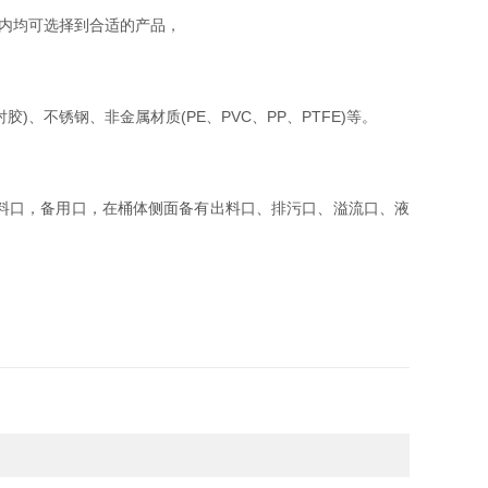
范围内均可选择到合适的产品，
)、不锈钢、非金属材质(PE、PVC、PP、PTFE)等。
料口，备用口，在桶体侧面备有出料口、排污口、溢流口、液