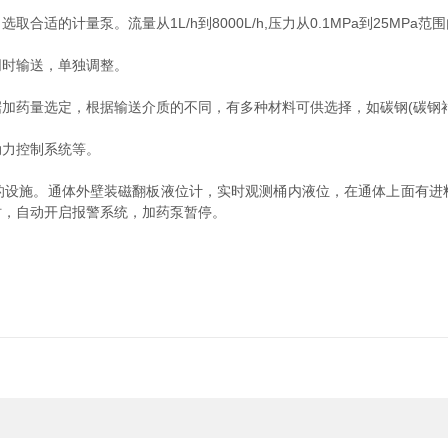
适的计量泵。流量从1L/h到8000L/h,压力从0.1MPa到25MPa
同时输送，单独调整。
可根据加药量选定，根据输送介质的不同，有多种材料可供选择，如碳钢(碳钢衬胶
动力控制系统等。
的设施。通体外壁装磁翻板液位计，实时观测桶内液位，在通体上面有进
时，自动开启报警系统，加药泵暂停。