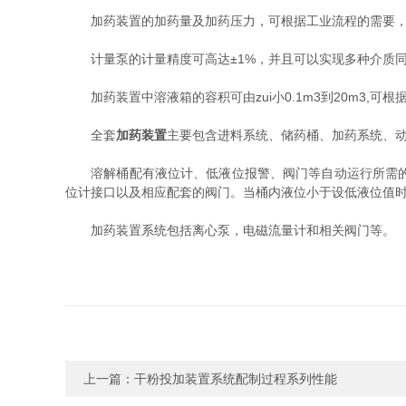
加药装置的加药量及加药压力，可根据工业流程的需要，选取合
计量泵的计量精度可高达±1%，并且可以实现多种介质
加药装置中溶液箱的容积可由zui小0.1m3到20m3,
全套
加药装置
主要包含进料系统、储药桶、加药系统、
溶解桶配有液位计、低液位报警、阀门等自动运行所需
位计接口以及相应配套的阀门。当桶内液位小于设低液位值
加药装置系统包括离心泵，电磁流量计和相关阀门等。
上一篇：
干粉投加装置系统配制过程系列性能