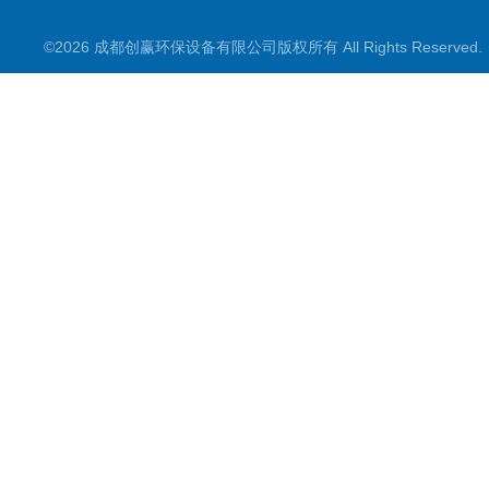
加氨装置
©2026 成都创赢环保设备有限公司版权所有 All Rights Reserve
加酸装置
加碱装置
干粉投加装置
搅拌机
搅拌装置
反渗透设备
二氧化氯发生器
意大利SEKO计量泵
美国帕特森Patsen计量泵
新道茨计量泵
在线监测仪表