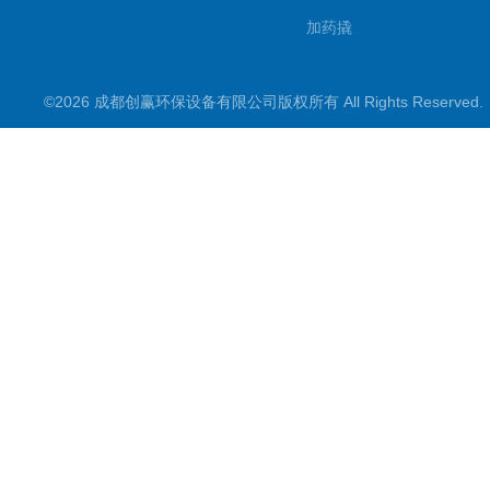
加药撬
加氨装置
©2026 成都创赢环保设备有限公司版权所有 All Rights Reserve
加酸装置
加碱装置
干粉投加装置
搅拌机
搅拌装置
反渗透设备
二氧化氯发生器
意大利SEKO计量泵
美国帕特森Patsen计量泵
新道茨计量泵