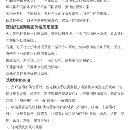
产品结构模块化设计，一体化组合，可方便地进行能力和功能扩展；
可根据不同的水质和用户的不同要求，灵活的配置方案；
国内外多种、不同材质、各种档次的设备及部件，用户可任意选配；
任选择手动、自动等多种控制方式，实现不同控制要求。
缓蚀剂加药装置价格
应用范围
火力发电行业炉水处理系统、循环冷却系统、中央空调循环水系统、原水预处
理和废水处理系统；
石油、化工行业炉水处理系统、循环冷却系统、化学添加剂投加系统、医疗、
电子等行业的废水处理消毒系统；
市政给水、游泳池、水厂、污水处理、建筑生活水的消毒；
工业循环水、工业废水处理的消毒；
其他相关行业液体投加系统。
选型注意事项
1、用户选用加药装置时，首先根据系统需要投加溶液量来确定选用规格（包
括计量泵参数、箱容积、溶液容积及现场条件），再根据投加情况，确定投加
方式（一般采用“一开一备”或多开一备的方式）；
2、根据需要选取助利加药装置各部件的材质（不锈钢、碳钢、非金属材
料）、计量泵型号（隔膜泵、柱塞泵）或供所加药剂的参数（名称、浓度、温
度、密度、粘度、腐蚀性等）；
3、订购系统为几箱几泵；