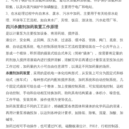
2、可用于锅炉给水加氨和加联氨、凝结水加氨和加联氨、停炉保护加氨和加
联氨，以及向蒸汽锅炉中加磷酸盐、主要用于电厂和电站。
3、在水处理过程中向自来水、废水、污水中加药。主要用于有关给排水处
理、环保等工艺流程。如自来水厂、宾馆、饭店、游泳池、污水处理厂等。
四川杀菌剂加药装置
工作原理
是以计量泵为主要投加设备、将溶药箱、搅拌器、
液位计、安全阀、止回阀、压力表、过滤器、缓冲器、管路、阀门、底座、扶
梯、自动监视系统、电力控制系统等按工艺流程需要组装在一个公共平台上，
形成一个模块，即所谓的撬装式组合式单元（简称“撬体”）。按需要将定量的
药剂放入搅拌溶液箱内进行搅拌溶解，溶解完毕后再通过计量泵送至投加点的
工作过程，加药量的大小可自由任意调节，以满足不同加药量的场所。
杀菌剂加药装置
，采用的是机电一体化结构形式，从安装上可分为固定式和移
动式（推车式），每种形式的均配有搅拌系统、加药系统和自动控制系统。几
个固定式撬装可组合成一个整体，加上变频控制系统，可实现就地控制、远程
自动控制、手动和自动相互转换加药。助利具有结构紧凑，体积小、噪音低、
工作平稳、安装简单、操作使用方便等优点。
加药装置通过不同的工艺设计，精确配置各类固体和液体的化学药品的溶液，
再用计量泵准确投加，以达到各种设计要求。如除垢、除氧、混凝、加酸、加
碱等。
加药过程可手动操作，也可通过PC机、磁翻板液位计、PH计、行程控制器、