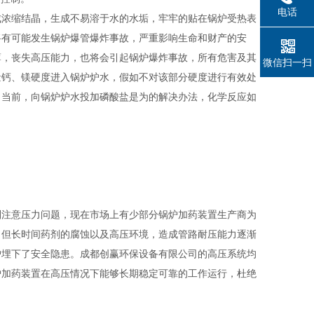
电话
成浓缩结晶，生成不易溶于水的水垢，牢牢的贴在锅炉受热表
将有可能发生锅炉爆管爆炸事故，严重影响生命和财产的安
薄，丧失高压能力，也将会引起锅炉爆炸事故，所有危害及其
微信扫一扫
量钙、镁硬度进入锅炉炉水，假如不对该部分硬度进行有效处
。当前，向锅炉炉水投加磷酸盐是为的解决办法，化学反应如
别注意压力问题，现在市场上有少部分锅炉加药装置生产商为
，但长时间药剂的腐蚀以及高压环境，造成管路耐压能力逐渐
户埋下了安全隐患。成都创赢环保设备有限公司的高压系统均
炉加药装置在高压情况下能够长期稳定可靠的工作运行，杜绝