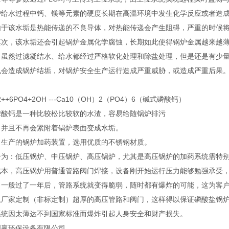
炉给水过程中钙、镁等元素的硬度长期在高温环境中发生化学反应或者造
由于该水垢是热能传递的不良导体，对热能传递会产生阻碍，严重的时候
其次，该水垢还会引起锅炉金属化学腐蚀，长期如此使得锅炉金属越来越
。虽然过滤凝结水、给水都经过严格软化处理和除盐处理，但是还是有少
也会造成锅炉结垢，对锅炉安全生产运行造成严重威胁，或造成严重后果
2++6PO4+2OH ---Ca10（OH）2（PO4）6（碱式磷酸钙）
磷酸钙是一种比较松比较软的水渣，容易给随锅炉排污
，并且不再会紧附着锅炉表面变成水垢。
司生产的锅炉加药装置，选用优质的不锈钢材质。
分为：低压锅炉、中压锅炉、高压锅炉，尤其是高压锅炉的加药系统需特
成本，高压锅炉用普通管路阀门焊接，设备刚开始运行压力能够勉强承受
，一般过了一年后，管路系统就变得脆弱，随时都有爆炸的可能，这为客
从厂家定制（非标定制）超厚的高压管路和阀门，这样得以保证磷酸盐锅
系统因太薄达不到国家标准而爆炸引起人身安全和财产损失。
创赢环保设备有限公司