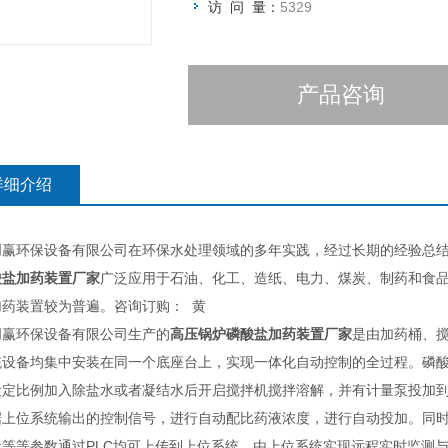
访 问 量：
5329
产品咨询
详细介绍
创赢环保设备有限公司在环保水处理领域的多年实践，经过长期的经验总
酸盐加药装置厂家
广泛应用于石油、化工、造纸、电力、煤炭、制药和食
加药装置较为普遍。咨询订购： 黄
创赢环保设备有限公司生产的
高压锅炉磷酸盐加药装置厂家
是由加药桶、搅
统设备均集中安装在同一个底座台上，实现一体化自动控制的全过程。磷
设定比例加入除盐水或者凝结水后开启搅拌机搅拌溶解，并有计量泵投加到
据上位系统输出的控制信号，进行自动配比药液浓度，进行自动投加。同
量等等参数通过PLC均可上传到上位系统，由上位系统实现远程实时监测