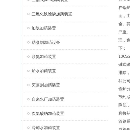
在锅
三氯化铁除磷加药装置
面，
全。
加氨加药装置
严重
理，
助凝剂加药设备
下：
10Ca
联氨加药装置
碱式
炉水加药装置
排除
我公
灭藻剂加药装置
锅炉
节约
自来水厂加药装置
降低
直接
次氯酸钠加药装置
管路
冷却水加药装置
成都