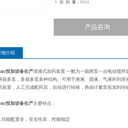
访 问 量：
9524
产品咨询
详细介绍
pac投加设备生产
浸灌式加药装置 一般为一箱两泵一台电动搅拌
两箱多泵，多箱多泵多种结构。可用于液液、固液、气液药剂溶
药装置，人工完成配药后，自动进行转移，再由计量泵投加到待
pac投加设备生产
主要特点：
功能配置全，安全性高，性能稳定