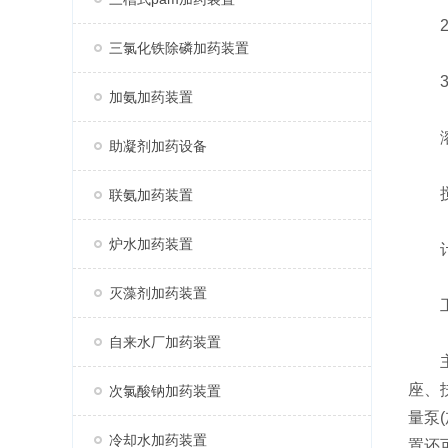
2.
三氯化铁除磷加药装置
3.
加氨加药装置
溶液
助凝剂加药设备
搅拌
联氨加药装置
炉水加药装置
计量
灭藻剂加药装置
工
自来水厂加药装置
主要
座、
次氯酸钠加药装置
量泵
冷却水加药装置
置还