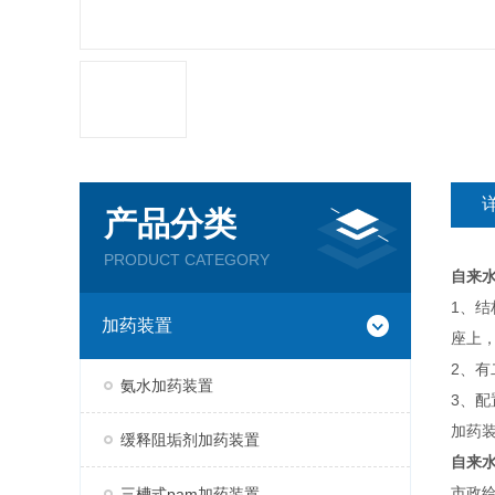
产品分类
PRODUCT CATEGORY
自来
1、
加药装置
座上
2、
氨水加药装置
3、配
加药装
缓释阻垢剂加药装置
自来
市政
三槽式pam加药装置