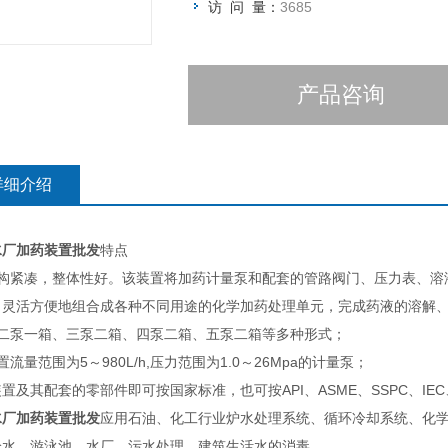
访 问 量：
3685
产品咨询
详细介绍
水厂加药装置批发
特点
结构紧凑，整体性好。该装置将加药计量泵和配套的管路阀门、压力表、溶
，灵活方便地组合成各种不同用途的化学加药处理单元，完成药液的溶解
有二泵一箱、三泵二箱、四泵二箱、五泵二箱等多种形式；
置流量范围为5～980L/h,压力范围为1.0～26Mpa的计量泵；
置及其配套的零部件即可按国家标准，也可按API、ASME、SSPC、IEC
水厂加药装置批发
应用石油、化工行业炉水处理系统、循环冷却系统、化
给水、游泳池、水厂、污水处理、建筑生活水的消毒。