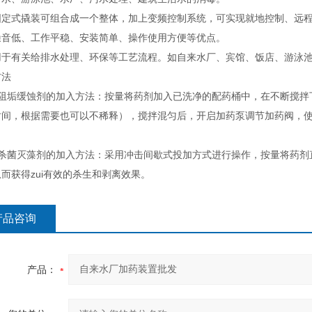
固定式撬装可组合成一个整体，加上变频控制系统，可实现就地控制、远
噪音低、工作平稳、安装简单、操作使用方便等优点。
用于有关给排水处理、环保等工艺流程。如自来水厂、宾馆、饭店、游泳
方法
）阻垢缓蚀剂的加入方法：按量将药剂加入已洗净的配药桶中，在不断搅拌
时间，根据需要也可以不稀释），搅拌混匀后，开启加药泵调节加药阀，使
）杀菌灭藻剂的加入方法：采用冲击间歇式投加方式进行操作，按量将药剂
而获得zui有效的杀生和剥离效果。
产品咨询
产品：