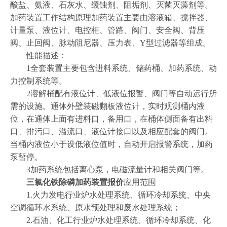
酸盐、氨液、石灰水、缓蚀剂、阻垢剂、灭菌灭藻剂等。
加药装置工作结构原理加药装置主要由溶液箱、搅拌器、
计量泵、液位计、电控柜、管路、阀门、安全阀、背压
阀、止回阀、脉动阻尼器、压力表、Y型过滤器等组成。
性能描述：
1全套装置主要包含进料系统、储药桶、加药系统、动
力控制系统等。
2溶解桶配有液位计、低液位报警、阀门等自动运行所
需的设施。通体外壁装磁翻板液位计，实时观测桶内液
位，在通体上面有进料口，备用口，在桶体侧面备有出料
口、排污口、溢流口、液位计接口以及相应配套的阀门。
当桶内液位小于设低液位值时，自动开启报警系统，加药
泵暂停。
3加药系统包括离心泵，电磁流量计和相关阀门等。
三氯化铁除磷加药装置报价
应用范围
1.火力发电行业炉水处理系统、循环冷却系统、中央
空调循环水系统、原水预处理和废水处理系统；
2.石油、化工行业炉水处理系统、循环冷却系统、化