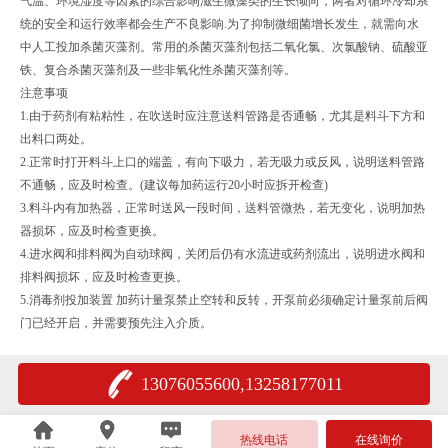
气温、环境湿度等因素的综合影响滋生微藻类的生长倾向，两者对循环冷却系
统的安全和运行效率都会生产不良影响.为了抑制微细菌增长发生，就需向水
中人工投加杀菌灭藻剂。常用的杀菌灭藻剂包括二氧化氯、次氯酸钠、硫酸亚
铁、复合杀菌灭藻剂及一些非氧化性杀菌灭藻剂等。
注意事项
1.由于药剂有粘粘性，在吹送时应注意送料管路是否通畅，尤其是料斗下方和
出料口两处。
2.正常时打开料斗上口的端盖，有向下吸力，若无吸力或反风，说明送料管路
不通畅，应及时检查。(建议每加药运行20小时应拆开检查)
3.料斗内有加热器，正常时送风一段时间，送料管微热，若无变化，说明加热
器损坏，应及时检查更换。
4.进水阀和排料阀为自动球阀，关闭后仍有水流进或药剂流出，说明进水阀和
排料阀损坏，应及时检查更换。
5.消毒剂投加装置 加药计量泵禁止空转和反转，开泵前必须确定计量泵前后阀
门已经开启，并需要预先注入介质。
13076055600,13258177011
热线电话
在线询价