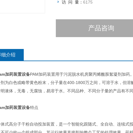
访 问 量：
6175
产品咨询
详细介绍
pam加药装置设备
PAM加药装置用于污泥脱水机房聚丙烯酰胺絮凝剂加药。
剂为白色或略带黄色粉末，分子量在400-1800万之间，可溶于水，但溶
透明液体，无毒，无腐蚀，易溶于水。不同品种、不同分子量的产品有不同
pam加药装置设备
特点
式高分子干粉自动投加装置，是一个智能化跟随式、全自动、连续式投
中不可少的一个组成部分。其运行效果直接影响整个工艺的处理效果，药耗