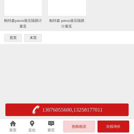
帕特森patsen液压隔膜计
帕特森 patsen液压隔膜
量泵
计量泵
首页
末页
13076055600,13258177011
热线电话
在线询价
首页
定位
留言