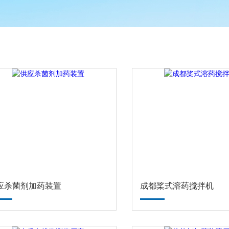
应杀菌剂加药装置
成都桨式溶药搅拌机